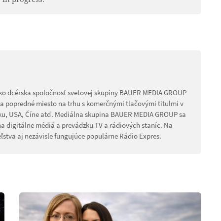
ako dcérska spoločnosť svetovej skupiny BAUER MEDIA GROUP
íma popredné miesto na trhu s komerčnými tlačovými titulmi v
sku, USA, Číne atď. Mediálna skupina BAUER MEDIA GROUP sa
na digitálne médiá a prevádzku TV a rádiových staníc. Na
ľstva aj nezávisle fungujúce populárne Rádio Expres.