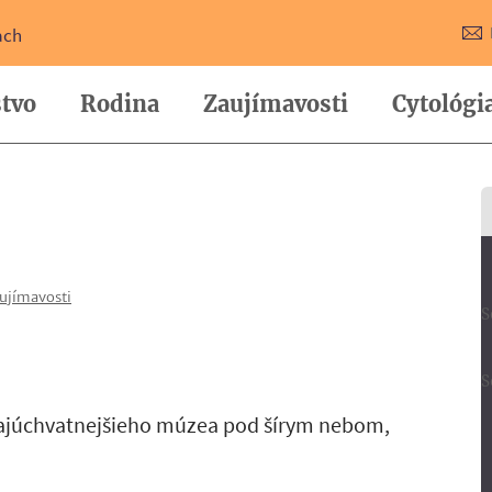
ach
tvo
Rodina
Zaujímavosti
Cytológi
ujímavosti
S
S
 najúchvatnejšieho múzea pod šírym nebom,