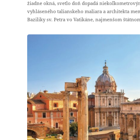
žiadne okná, svetlo doň dopadá niekoľkometrový
vyhláseného talianskeho maliara a architekta men
Baziliky sv. Petra vo Vatikáne, najmenšom štátnom