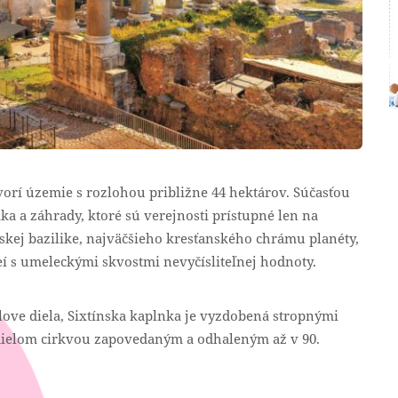
orí územie s rozlohou približne 44 hektárov. Súčasťou
ka a záhrady, ktoré sú verejnosti prístupné len na
skej bazilike, najväčšieho kresťanského chrámu planéty,
í s umeleckými skvostmi nevyčísliteľnej hodnoty.
ove diela, Sixtínska kaplnka je vyzdobená stropnými
ielom cirkvou zapovedaným a odhaleným až v 90.