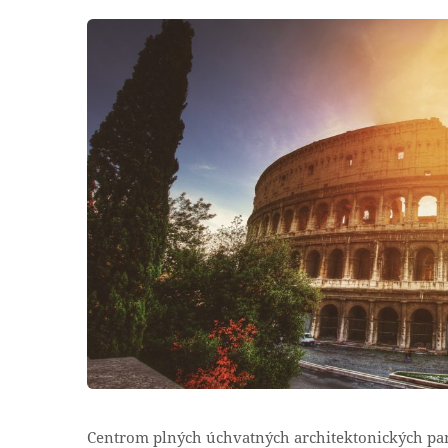
Centrom plných úchvatných architektonických pamia