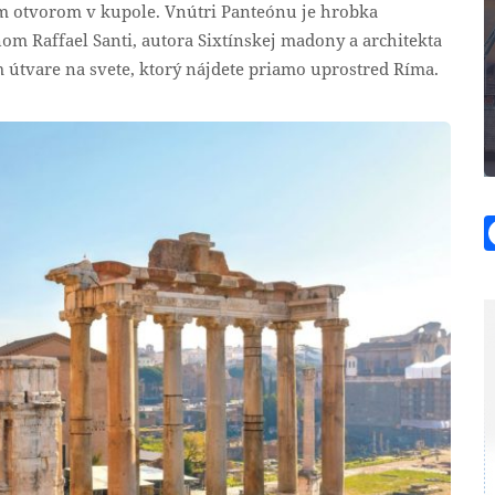
m otvorom v kupole. Vnútri Panteónu je hrobka
om Raffael Santi, autora Sixtínskej madony a architekta
 útvare na svete, ktorý nájdete priamo uprostred Ríma.