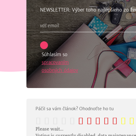
NEWSLETTER: Výber toho najlepšieho zo že
Súhlasím so
spracovaním
osobných údajov
Páčil sa vám článok? Ohodnoťte ho tu
Please wait...
Voting is currently disabled, data maintenance