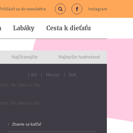
Prihlásiť sa do newslettra
Instagram
Vyhľadávanie
Facebook
a
Labáky
Cesta k dieťaťu
Najčítanejšie
Najlepšie hodnotené
7 dní
Mesiac
Rok
orry. No data so far.
orry. No data so far.
Zbavte sa kašľa!