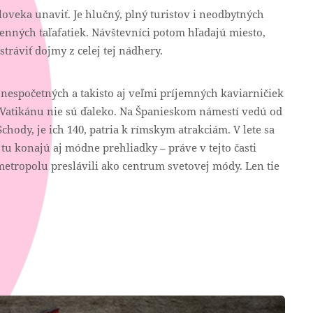
oveka unaviť. Je hlučný, plný turistov i neodbytných
enných taľafatiek. Návštevníci potom hľadajú miesto,
tráviť dojmy z celej tej nádhery.
 nespočetných a takisto aj veľmi príjemných kaviarničiek
 Vatikánu nie sú ďaleko. Na Španieskom námestí vedú od
chody, je ich 140, patria k rímskym atrakciám. V lete sa
 tu konajú aj módne prehliadky – práve v tejto časti
 metropolu preslávili ako centrum svetovej módy. Len tie