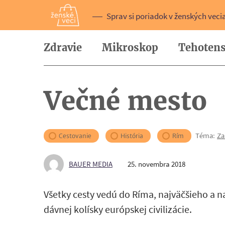
Sprav si poriadok v ženských veci
Zdravie
Mikroskop
Tehotens
Večné mesto
Téma:
Za
Cestovanie
História
Rím
BAUER MEDIA
25. novembra 2018
Všetky cesty vedú do Ríma, najväčšieho a
dávnej kolísky európskej civilizácie.