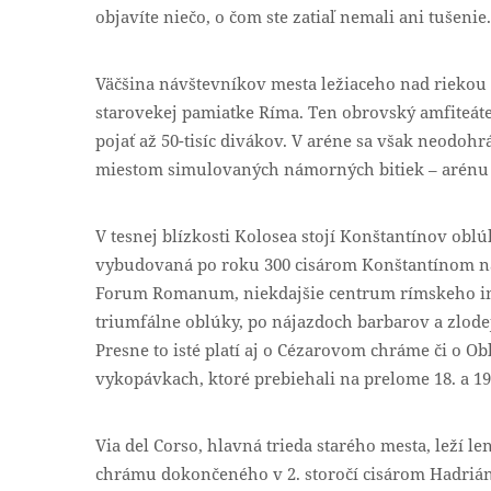
objavíte niečo, o čom ste zatiaľ nemali ani tušenie.
Väčšina návštevníkov mesta ležiaceho nad riekou 
starovekej pamiatke Ríma. Ten obrovský amfiteát
pojať až 50-tisíc divákov. V aréne sa však neodoh
miestom simulovaných námorných bitiek – arénu 
V tesnej blízkosti Kolosea stojí Konštantínov ob
vybudovaná po roku 300 cisárom Konštantínom na
Forum Romanum, niekdajšie centrum rímskeho imp
triumfálne oblúky, po nájazdoch barbarov a zlode
Presne to isté platí aj o Cézarovom chráme či o O
vykopávkach, ktoré prebiehali na prelome 18. a 19.
Via del Corso, hlavná trieda starého mesta, leží 
chrámu dokončeného v 2. storočí cisárom Hadriá