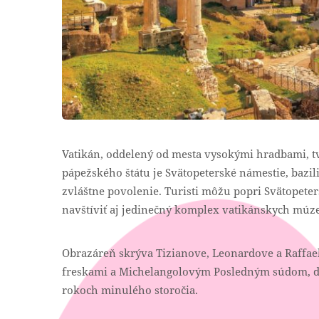
Vatikán, oddelený od mesta vysokými hradbami, tv
pápežského štátu je Svätopeterské námestie, bazili
zvláštne povolenie. Turisti môžu popri Svätopeter
navštíviť aj jedinečný komplex vatikánskych múze
Obrazáreň skrýva Tizianove, Leonardove a Raffael
freskami a Michelangolovým Posledným súdom, d
rokoch minulého storočia.