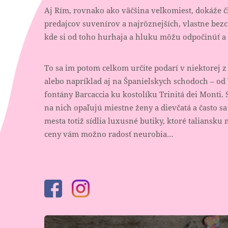
Aj Rím, rovnako ako väčšina veľkomiest, dokáže čl
predajcov suvenírov a najrôznejších, vlastne bezc
kde si od toho hurhaja a hluku môžu odpočinúť a s
To sa im potom celkom určite podarí v niektorej z
alebo napríklad aj na Španielskych schodoch – od
fontány Barcaccia ku kostolíku Trinitá dei Monti. S
na nich opaľujú miestne ženy a dievčatá a často sa
mesta totiž sídlia luxusné butiky, ktoré taliansku
ceny vám možno radosť neurobia…
Facebook
Instagram