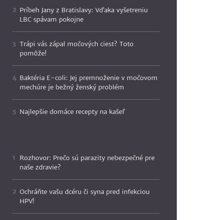
Príbeh Jany z Bratislavy: Vďaka vyšetreniu
LBC spávam pokojne
Trápi vás zápal močových ciest? Toto
pomôže!
Baktéria E-coli: Jej premnoženie v močovom
mechúre je bežný ženský problém
Najlepšie domáce recepty na kašeľ
Rozhovor: Prečo sú parazity nebezpečné pre
naše zdravie?
Ochráňte vašu dcéru či syna pred infekciou
HPV!