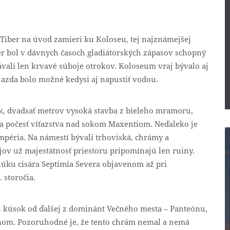
Tiber na úvod zamieri ku Koloseu, tej najznámejšej
er bol v dávnych časoch gladiátorských zápasov schopný
rávali len krvavé súboje otrokov. Koloseum vraj bývalo aj
azda bolo možné kedysi aj napustiť vodou.
lúk, dvadsať metrov vysoká stavba z bieleho mramoru,
 počesť víťazstva nad sokom Maxentiom. Neďaleko je
éria. Na námestí bývali trhoviská, chrámy a
jov už majestátnosť priestoru pripomínajú len ruiny.
blúku cisára Septimia Severa objavenom až pri
 storočia.
len kúsok od ďalšej z dominánt Večného mesta – Panteónu,
nom. Pozoruhodné je, že tento chrám nemal a nemá