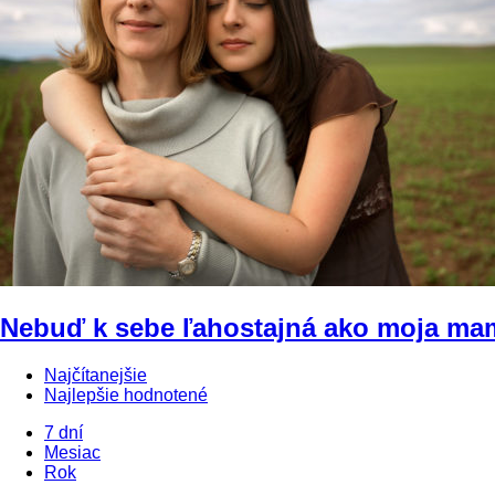
Nebuď k sebe ľahostajná ako moja ma
Najčítanejšie
Najlepšie hodnotené
7 dní
Mesiac
Rok