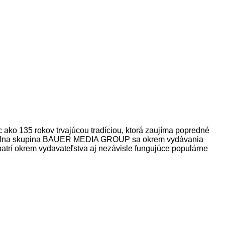
o 135 rokov trvajúcou tradíciou, ktorá zaujíma popredné
Mediálna skupina BAUER MEDIA GROUP sa okrem vydávania
patrí okrem vydavateľstva aj nezávisle fungujúce populárne