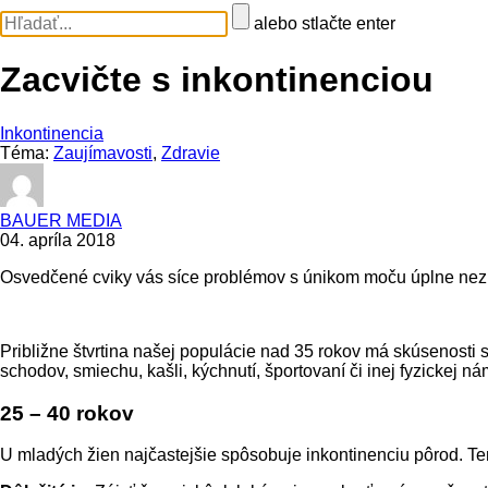
alebo stlačte enter
Zacvičte s inkontinenciou
Inkontinencia
Téma:
Zaujímavosti
,
Zdravie
BAUER MEDIA
04. apríla 2018
Osvedčené cviky vás síce problémov s únikom moču úplne nezba
Približne štvrtina našej populácie nad 35 rokov má skúsenosti 
schodov, smiechu, kašli, kýchnutí, športovaní či inej fyzickej n
25 – 40 rokov
U mladých žien najčastejšie spôsobuje inkontinenciu pôrod. T