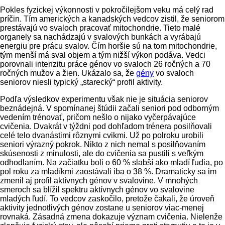
Pokles fyzickej výkonnosti v pokročilejšom veku má celý rad
príčin. Tím amerických a kanadských vedcov zistil, že seniorom
prestávajú vo svaloch pracovať mitochondrie. Tieto malé
organely sa nachádzajú v svalových bunkách a vyrábajú
energiu pre prácu svalov. Čím horšie sú na tom mitochondrie,
tým menší má sval objem a tým nižší výkon podáva. Vedci
porovnali intenzitu práce génov vo svaloch 26 ročných a 70
ročných mužov a žien. Ukázalo sa, že
gény
vo svaloch
seniorov niesli typický „starecký“ profil aktivity.
Podľa výsledkov experimentu však nie je situácia seniorov
beznádejná. V spomínanej štúdii začali seniori pod odborným
vedením trénovať, pričom nešlo o nijako vyčerpávajúce
cvičenia. Dvakrát v týždni pod dohľadom trénera posilňovali
celé telo dvanástimi rôznymi cvikmi. Už po polroku urobili
seniori výrazný pokrok. Nikto z nich nemal s posilňovaním
skúsenosti z minulosti, ale do cvičenia sa pustili s veľkým
odhodlaním. Na začiatku boli o 60 % slabší ako mladí ľudia, po
pol roku za mladíkmi zaostávali iba o 38 %. Dramaticky sa im
zmenil aj profil aktívnych génov v svalovine. V mnohých
smeroch sa blížil spektru aktívnych génov vo svalovine
mladých ľudí. To vedcov zaskočilo, pretože čakali, že úroveň
aktivity jednotlivých génov zostane u seniorov viac-menej
rovnaká. Zásadná zmena dokazuje význam cvičenia. Nielenže