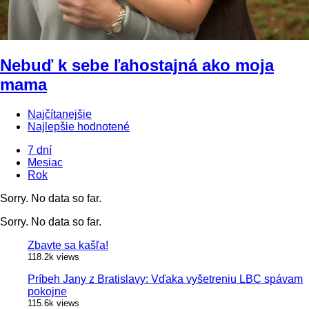
Nebuď k sebe ľahostajná ako moja
mama
Najčítanejšie
Najlepšie hodnotené
7 dní
Mesiac
Rok
Sorry. No data so far.
Sorry. No data so far.
Zbavte sa kašľa!
118.2k views
Príbeh Jany z Bratislavy: Vďaka vyšetreniu LBC spávam
pokojne
115.6k views