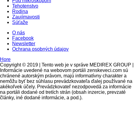
Pod mikroskopom
Tehotenstvo
Rodina
Zaujímavosti
Súťaže
O nás
Facebook
Newsletter
Ochrana osobných údajov
Hore
Copyright © 2019 | Tento web je v správe MEDIREX GROUP |
Informácie uvedené na webovom portáli zenskeveci.com sú
chránené autorským právom, majú informatívny charakter a
nemôžu byť bez súhlasu prevádzkovateľa ďalej používané na
akékoľvek účely. Prevádzkovateľ nezodpovedá za informácie
na portáli dodané od tretích strán (obsah inzercie, prevzaté
články, iné dodané informácie, a pod.).