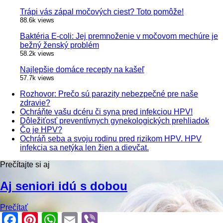
Trápi vás zápal močových ciest? Toto pomôže!
88.6k views
Baktéria E-coli: Jej premnoženie v močovom mechúre je
bežný ženský problém
58.2k views
Najlepšie domáce recepty na kašeľ
57.7k views
Rozhovor: Prečo sú parazity nebezpečné pre naše
zdravie?
Ochráňte vašu dcéru či syna pred infekciou HPV!
Dôležiťosť preventívnych gynekologických prehliadok
Čo je HPV?
Ochráň seba a svoju rodinu pred rizikom HPV. HPV
infekcia sa netýka len žien a dievčat.
Prečítajte si aj
Aj seniori idú s dobou
Prečítať
Facebook
Pinterest
WhatsApp
Email
Viber