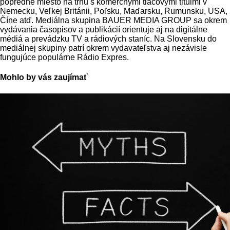
popredné miesto na trhu s komerčnými tlačovými titulmi v
Nemecku, Veľkej Británii, Poľsku, Maďarsku, Rumunsku, USA,
Číne atď. Mediálna skupina BAUER MEDIA GROUP sa okrem
vydávania časopisov a publikácií orientuje aj na digitálne
médiá a prevádzku TV a rádiových staníc. Na Slovensku do
mediálnej skupiny patrí okrem vydavateľstva aj nezávisle
fungujúce populárne Rádio Expres.
Mohlo by vás zaujímať