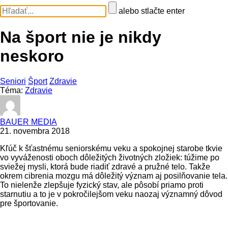
alebo stlačte enter
Na šport nie je nikdy
neskoro
Seniori
Šport
Zdravie
Téma:
Zdravie
BAUER MEDIA
21. novembra 2018
Kľúč k šťastnému seniorskému veku a spokojnej starobe tkvie
vo vyváženosti oboch dôležitých životných zložiek: túžime po
sviežej mysli, ktorá bude riadiť zdravé a pružné telo. Takže
okrem cibrenia mozgu má dôležitý význam aj posilňovanie tela.
To nielenže zlepšuje fyzický stav, ale pôsobí priamo proti
starnutiu a to je v pokročilejšom veku naozaj významný dôvod
pre športovanie.