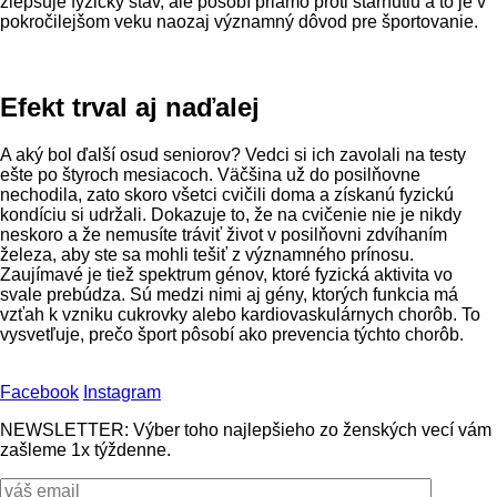
zlepšuje fyzický stav, ale pôsobí priamo proti starnutiu a to je v
pokročilejšom veku naozaj významný dôvod pre športovanie.
Efekt trval aj naďalej
A aký bol ďalší osud seniorov? Vedci si ich zavolali na testy
ešte po štyroch mesiacoch. Väčšina už do posilňovne
nechodila, zato skoro všetci cvičili doma a získanú fyzickú
kondíciu si udržali. Dokazuje to, že na cvičenie nie je nikdy
neskoro a že nemusíte tráviť život v posilňovni zdvíhaním
železa, aby ste sa mohli tešiť z významného prínosu.
Zaujímavé je tiež spektrum génov, ktoré fyzická aktivita vo
svale prebúdza. Sú medzi nimi aj gény, ktorých funkcia má
vzťah k vzniku cukrovky alebo kardiovaskulárnych chorôb. To
vysvetľuje, prečo šport pôsobí ako prevencia týchto chorôb.
Facebook
Instagram
NEWSLETTER: Výber toho najlepšieho zo ženských vecí vám
zašleme 1x týždenne.