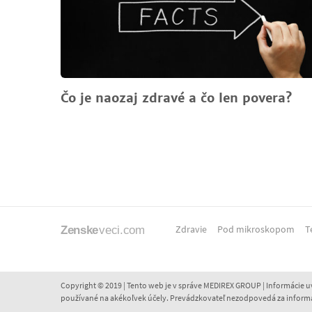
Čo je naozaj zdravé a čo len povera?
Zdravie
Pod mikroskopom
T
Copyright © 2019 | Tento web je v správe MEDIREX GROUP | Informácie
používané na akékoľvek účely. Prevádzkovateľ nezodpovedá za informácie