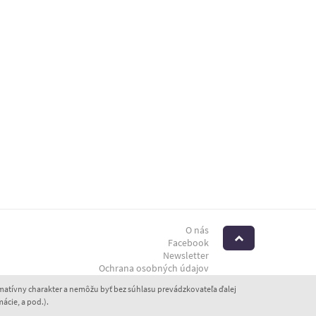
O nás
Hore
Facebook
Newsletter
Ochrana osobných údajov
atívny charakter a nemôžu byť bez súhlasu prevádzkovateľa ďalej
ácie, a pod.).