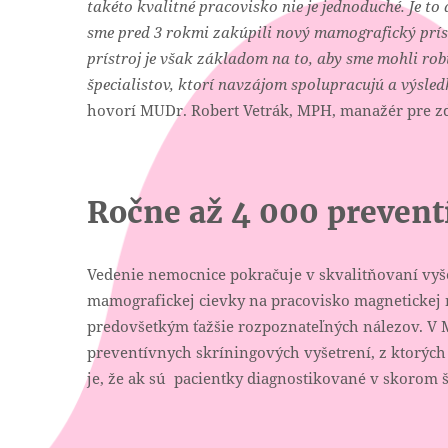
takéto kvalitné pracovisko nie je jednoduché. Je to
sme pred 3 rokmi zakúpili nový mamografický príst
prístroj je však základom na to, aby sme mohli rob
špecialistov, ktorí navzájom spolupracujú a výsle
hovorí MUDr. Robert Vetrák, MPH, manažér pre z
Ročne až 4 000 prevent
Vedenie nemocnice pokračuje v skvalitňovaní vyše
mamografickej cievky na pracovisko magnetickej r
predovšetkým ťažšie rozpoznateľných nálezov. V M
preventívnych skríningových vyšetrení, z ktorých
je, že ak sú pacientky diagnostikované v skorom š