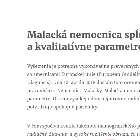
Malacká nemocnica spĺ
a kvalitatívne parametr
Vyšetrenia je potrebné vykonávať na preverených
so smernicami Európskej únie (European Guidelin
Diagnosis). Dňa 13. apríla 2018 dostalo toto ocen
pracovisko v Nemocnici Malacky. Malacká nemocni
parametre. Okrem vysokej odbornej úrovne rádiolo
potvrdzujú spokojné pacientky.
V čom spočíva kvalita takéhoto mamografického 
radiačné
žiarenie a vysoké rozlíšenie obrazu, čo 