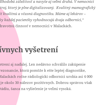
 dlhodobá záležitosť a navyše aj veľmi drahá. V nemocnici
roj, ktorý je plne digitalizovaný. Kvalitný mamografický
iť kvalitnú a včasnú diagnostiku. Máme aj lekárov –
dky každej pacientky vyhodnocujú dvaja odborníci,“
dravotnú činnosť v nemocnici v Malackách.
ívnych vyšetrení
trení aj naďalej. Len nedávno schválilo zakúpenie
ezonancie, ktorá pomôže k ešte lepšej diagnostike,
alackách ročne rádiologickí odborníci urobia asi 4 000
 je okolo 30 nálezov pozitívnych. Dobrou správou však
tádiu, šanca na vyliečenie je veľmi vysoká.