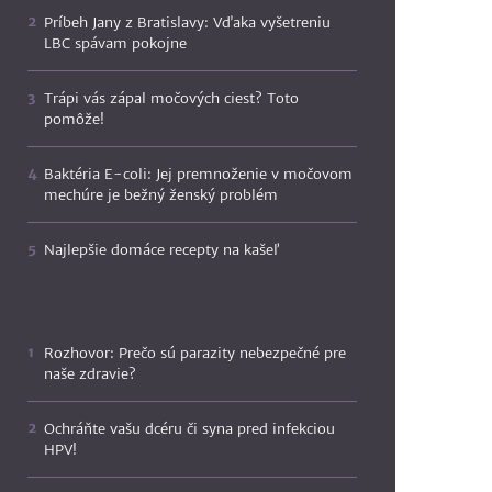
Príbeh Jany z Bratislavy: Vďaka vyšetreniu
LBC spávam pokojne
Trápi vás zápal močových ciest? Toto
pomôže!
Baktéria E-coli: Jej premnoženie v močovom
mechúre je bežný ženský problém
Najlepšie domáce recepty na kašeľ
Rozhovor: Prečo sú parazity nebezpečné pre
naše zdravie?
Ochráňte vašu dcéru či syna pred infekciou
HPV!