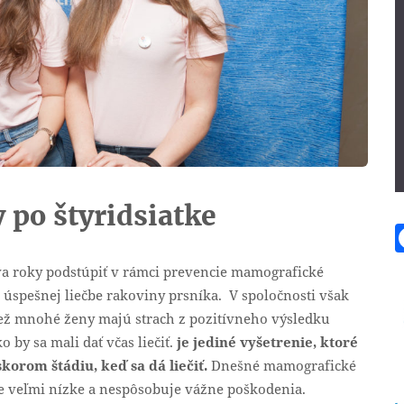
 po štyridsiatke
dva roky podstúpiť v rámci prevencie mamografické
k úspešnej liečbe rakoviny prsníka. V spoločnosti však
iež mnohé ženy majú strach z pozitívneho výsledku
 by sa mali dať včas liečiť.
je jediné vyšetrenie, ktoré
orom štádiu, keď sa dá liečiť.
Dnešné mamografické
 je veľmi nízke a nespôsobuje vážne poškodenia.