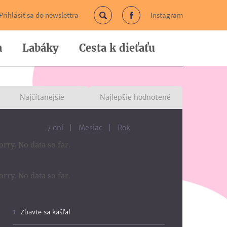
Prihlásiť sa do newslettra
Instagram
Vyhľadávanie
Facebook
a
Labáky
Cesta k dieťaťu
Najčítanejšie
Najlepšie hodnotené
7 dní
Mesiac
Rok
orry. No data so far.
orry. No data so far.
Zbavte sa kašľa!