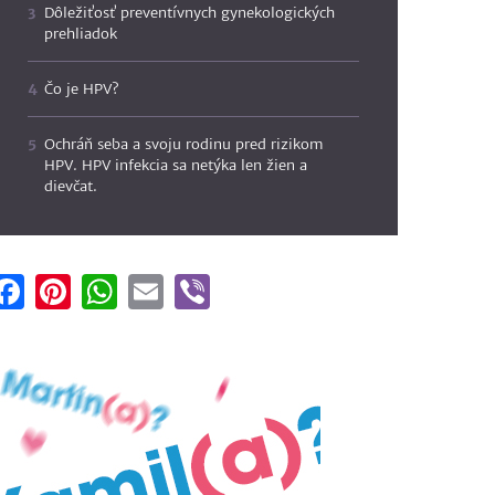
Dôležiťosť preventívnych gynekologických
prehliadok
Čo je HPV?
Ochráň seba a svoju rodinu pred rizikom
HPV. HPV infekcia sa netýka len žien a
dievčat.
Facebook
Pinterest
WhatsApp
Email
Viber