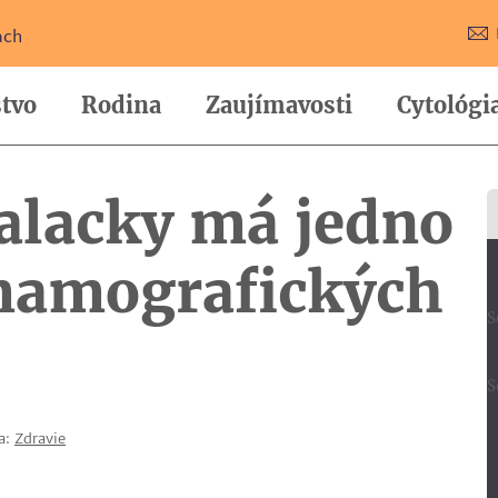
ach
tvo
Rodina
Zaujímavosti
Cytológi
lacky má jedno
 mamografických
S
S
a:
Zdravie