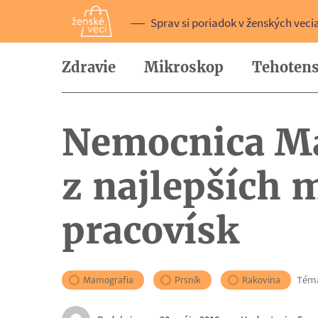
Sprav si poriadok v ženských veci
Zdravie
Mikroskop
Tehotens
Nemocnica Ma
z najlepších
pracovísk
Tém
Mamografia
Prsník
Rakovina