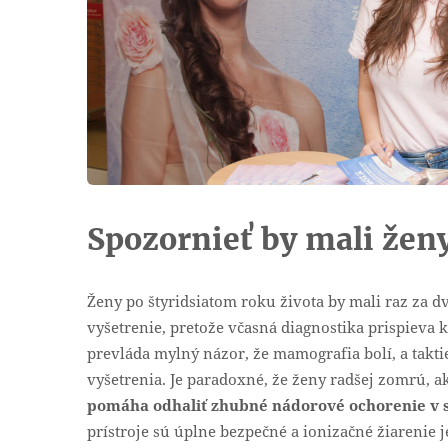
Spozornieť by mali ženy
Ženy po štyridsiatom roku života by mali raz za 
vyšetrenie, pretože včasná diagnostika prispieva 
prevláda mylný názor, že mamografia bolí, a takt
vyšetrenia. Je paradoxné, že ženy radšej zomrú, ako
pomáha odhaliť zhubné nádorové ochorenie v sk
prístroje sú úplne bezpečné a ionizačné žiarenie