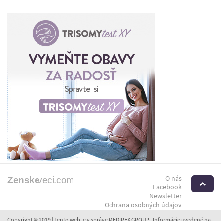
O nás
H
Facebook
Newsletter
Ochrana osobných údajov
Copyright © 2019 | Tento web je v správe MEDIREX GROUP | Informácie uvedené na