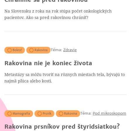
Na Slovensku z roka na rok stúpa počet onkologických
pacientov. Ako sa pred rakovinou chrániť?
Téma:
Zdravie
Bolesť
Rakovina
Rakovina nie je koniec života
Metastázy sa môžu tvoriť na rôznych miestach tela, bývajú to
najmä pľúca alebo kosti.
Téma:
Pod mikroskopom
Mamografia
Prsník
Rakovina
Rakovina prsníkov pred štyridsiatkou?