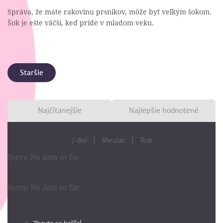
Správa, že máte rakovinu prsníkov, môže byť veľkým šokom.
Šok je ešte väčší, keď príde v mladom veku.
Staršie
Najčítanejšie
Najlepšie hodnotené
7 dní
Mesiac
Rok
Sorry. No data so far.
Sorry. No data so far.