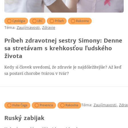
Cytológia
LBC
Príbeh
Rakovina
Téma:
Zaujímavosti
,
Zdravie
Príbeh zdravotnej sestry Simony: Denne
sa stretávam s krehkosťou ľudského
života
Kedy si človek uvedomí, že zdravie je najdôležitejšie? Až keď
sa postaví chorobe tvárou v tvár?
Téma:
Zaujímavosti
,
Zdra
Huba Čaga
Prevencia
Rakovina
Ruský zabijak