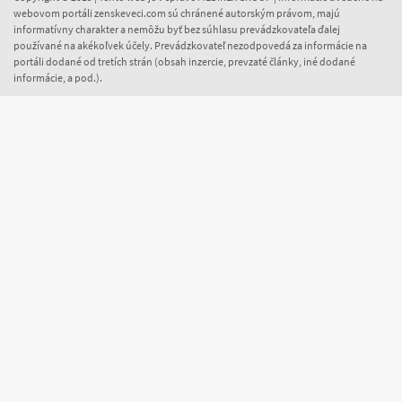
webovom portáli zenskeveci.com sú chránené autorským právom, majú
informatívny charakter a nemôžu byť bez súhlasu prevádzkovateľa ďalej
používané na akékoľvek účely. Prevádzkovateľ nezodpovedá za informácie na
portáli dodané od tretích strán (obsah inzercie, prevzaté články, iné dodané
informácie, a pod.).