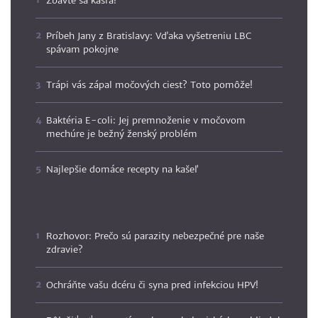
Zbavte sa kašľa!
Príbeh Jany z Bratislavy: Vďaka vyšetreniu LBC
spávam pokojne
Trápi vás zápal močových ciest? Toto pomôže!
Baktéria E-coli: Jej premnoženie v močovom
mechúre je bežný ženský problém
Najlepšie domáce recepty na kašeľ
Rozhovor: Prečo sú parazity nebezpečné pre naše
zdravie?
Ochráňte vašu dcéru či syna pred infekciou HPV!