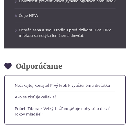
Dôležiťosť preventívnych gynekologických prehliadok
Čo je HPV?
Ochráň seba a svoju rodinu pred rizikom HPV. HPV
infekcia sa netýka len žien a dievčat.
Odporúčame
Nečakajte, konajte! Prvý krok k vytúženému dieťatku
Ako sa zisťuje celiakia?
Príbeh Tibora z Veľkých Úľan: „Moje nohy sú o desať
rokov mladšie!“