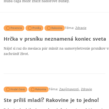
Huba čaga môže zničiť nádorové bunky.
Téma:
Zdravie
Prevencia
Prsníky
Rakovina
Hrčka v prsníku neznamená koniec sveta
Nájsť si raz do mesiaca pár minút na samovyšetrenie prsníkov
zachrániť život.
Téma:
Zaujímavosti
,
Zdravie
Hrubé črevo
Rakovina
Ste príliš mladí? Rakovine je to jedno!