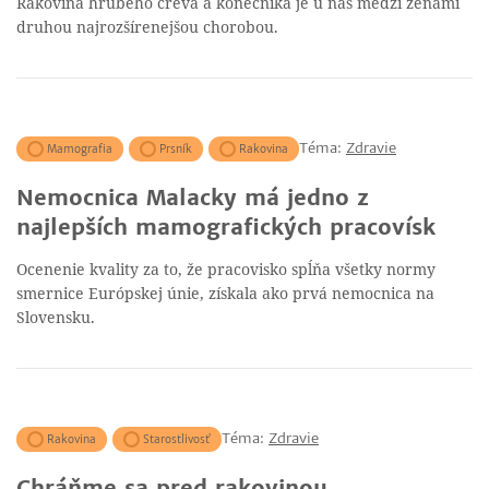
Rakovina hrubého čreva a konečníka je u nás medzi ženami
druhou najrozšírenejšou chorobou.
Téma:
Zdravie
Mamografia
Prsník
Rakovina
Nemocnica Malacky má jedno z
najlepších mamografických pracovísk
Ocenenie kvality za to, že pracovisko spĺňa všetky normy
smernice Európskej únie, získala ako prvá nemocnica na
Slovensku.
Téma:
Zdravie
Rakovina
Starostlivosť
Chráňme sa pred rakovinou