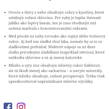
Ovocie a šťavy z neho obsahujú cukry a kyseliny, ktoré
oslabujú zubnú sklovinu. Pre zuby je lepšie šťavnaté
jablko ako lepivý banán, ten je zasa vhodnejší než
sušená marhuľa s koncentrovanými cukrami.
Med pôsobí na zuby rovnako ako repný alebo trstinový
cukor. Aj keď nás sladká chuť láka, nemalo by sa to so
sladkosťami preháňať. Niektoré nápoje sa už dnes
sladia prírodnými sladidlami (napríklad stéviou), ktoré
neškodia sklovine a sú aj menej kalorické.
Mlieko a syry síce obsahujú mliečny cukor (laktózu),
ale tá škodí menej ako sacharóza – a navyše minerály,
ktoré mlieko obsahuje, zubom prospievajú. Treba však
uprednostňovať neprisládzané mliečne výrobky.
Facebook
Instagram