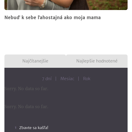
Nebuď k sebe ľahostajná ako moja mama
Najčítanejšie
Najlepšie hodnotené
7 dní
Mesiac
Rok
Sorry. No data so far.
Sorry. No data so far.
Zbavte sa kašľa!