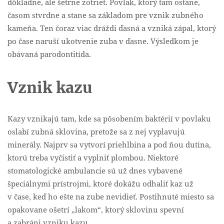
dôkladne, ale šetrne zotrieť. Povlak, ktorý tam ostane,
časom stvrdne a stane sa základom pre vznik zubného
kameňa. Ten čoraz viac dráždi ďasná a vzniká zápal, ktorý
po čase naruší ukotvenie zuba v ďasne. Výsledkom je
obávaná parodontitída.
Vznik kazu
Kazy vznikajú tam, kde sa pôsobením baktérií v povlaku
oslabí zubná sklovina, pretože sa z nej vyplavujú
minerály. Najprv sa vytvorí priehlbina a pod ňou dutina,
ktorú treba vyčistiť a vyplniť plombou. Niektoré
stomatologické ambulancie sú už dnes vybavené
špeciálnymi prístrojmi, ktoré dokážu odhaliť kaz už
v čase, keď ho ešte na zube nevidieť. Postihnuté miesto sa
opakovane ošetrí „lakom“, ktorý sklovinu spevní
a zabráni vzniku kazu.