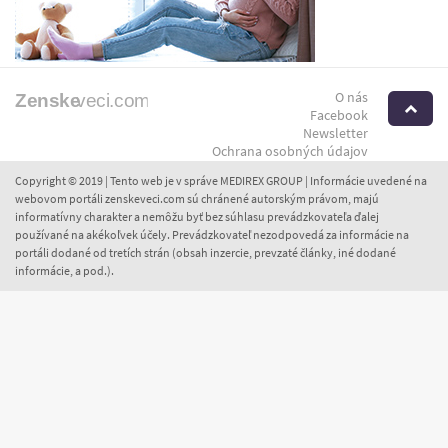
O nás
H
Facebook
Newsletter
Ochrana osobných údajov
Copyright © 2019 | Tento web je v správe MEDIREX GROUP | Informácie uvedené na
webovom portáli zenskeveci.com sú chránené autorským právom, majú
informatívny charakter a nemôžu byť bez súhlasu prevádzkovateľa ďalej
používané na akékoľvek účely. Prevádzkovateľ nezodpovedá za informácie na
portáli dodané od tretích strán (obsah inzercie, prevzaté články, iné dodané
informácie, a pod.).