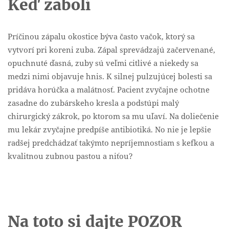
Keď zabolí
Príčinou zápalu okostice býva často vačok, ktorý sa
vytvorí pri koreni zuba. Zápal sprevádzajú začervenané,
opuchnuté ďasná, zuby sú veľmi citlivé a niekedy sa
medzi nimi objavuje hnis. K silnej pulzujúcej bolesti sa
pridáva horúčka a malátnosť. Pacient zvyčajne ochotne
zasadne do zubárskeho kresla a podstúpi malý
chirurgický zákrok, po ktorom sa mu uľaví. Na doliečenie
mu lekár zvyčajne predpíše antibiotiká. No nie je lepšie
radšej predchádzať takýmto nepríjemnostiam s kefkou a
kvalitnou zubnou pastou a niťou?
Na toto si dajte POZOR