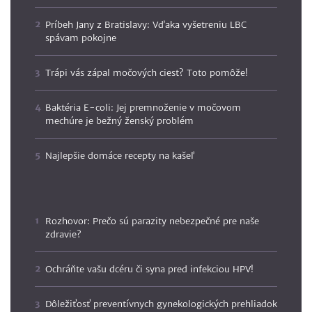
Príbeh Jany z Bratislavy: Vďaka vyšetreniu LBC
spávam pokojne
Trápi vás zápal močových ciest? Toto pomôže!
Baktéria E-coli: Jej premnoženie v močovom
mechúre je bežný ženský problém
Najlepšie domáce recepty na kašeľ
Rozhovor: Prečo sú parazity nebezpečné pre naše
zdravie?
Ochráňte vašu dcéru či syna pred infekciou HPV!
Dôležiťosť preventívnych gynekologických prehliadok