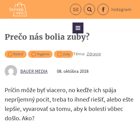
Instagram
Prihlásiť sa do newslettra
Vyhľadávanie
Facebook
Menu
Prečo nás bolia zuby?
Téma:
Zdravie
Bolesť
Hygiena
Zuby
BAUER MEDIA
08. októbra 2018
Príčin môže byť viacero, no keďže ich spája
nepríjemný pocit, treba to ihneď riešiť, alebo ešte
lepšie, vyvarovať sa tomu, aby k bolesti vôbec
došlo. Ako?