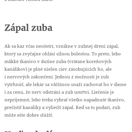
Zápal zuba
Ak sa kaz včas neošetrí, vznikne v zubnej dreni zápal,
ktorý sa zvyčajne ohlási silnou bolesťou. To preto, lebo
mäkké tkanivo v dutine zuba (vrátane koreňových
kanálikov) je plné nielen ciev zásobujúcich ho, ale
i nervových zakončení. Jednou z možností je zub
vytrhnúť, ale lekár sa väčšinou snaží zachovať ho v ďasne
i za cenu, že nerv odstráni a zub umŕtvi. Liečenie je
nepríjemné, lebo treba vybrať všetko napadnuté tkanivo,
prečistiť kanáliky a vyliečiť zápal. Keď sa to podarí, zub
môže ešte dobre slúžiť.