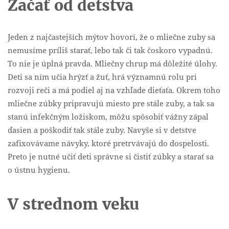
Začať od detstva
Jeden z najčastejších mýtov hovorí, že o mliečne zuby sa
nemusíme príliš starať, lebo tak či tak čoskoro vypadnú.
To nie je úplná pravda. Mliečny chrup má dôležité úlohy.
Deti sa ním učia hrýzť a žuť, hrá významnú rolu pri
rozvoji reči a má podiel aj na vzhľade dieťaťa. Okrem toho
mliečne zúbky pripravujú miesto pre stále zuby, a tak sa
stanú infekčným ložiskom, môžu spôsobiť vážny zápal
ďasien a poškodiť tak stále zuby. Navyše si v detstve
zafixovávame návyky, ktoré pretrvávajú do dospelosti.
Preto je nutné učiť deti správne si čistiť zúbky a starať sa
o ústnu hygienu.
V strednom veku