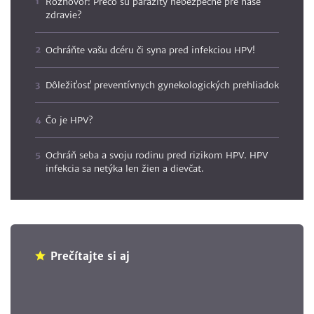
Rozhovor: Prečo sú parazity nebezpečné pre naše
zdravie?
Ochráňte vašu dcéru či syna pred infekciou HPV!
Dôležiťosť preventívnych gynekologických prehliadok
Čo je HPV?
Ochráň seba a svoju rodinu pred rizikom HPV. HPV
infekcia sa netýka len žien a dievčat.
Prečítajte si aj