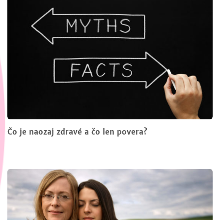
Čo je naozaj zdravé a čo len povera?