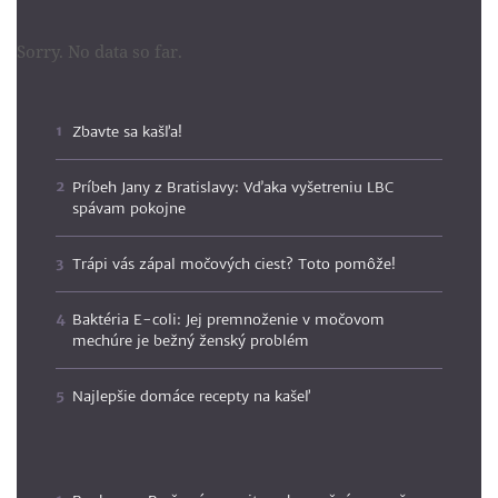
Sorry. No data so far.
Zbavte sa kašľa!
Príbeh Jany z Bratislavy: Vďaka vyšetreniu LBC
spávam pokojne
Trápi vás zápal močových ciest? Toto pomôže!
Baktéria E-coli: Jej premnoženie v močovom
mechúre je bežný ženský problém
Najlepšie domáce recepty na kašeľ