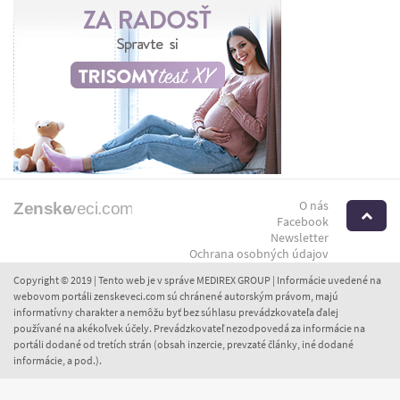
O nás
H
Facebook
Newsletter
Ochrana osobných údajov
Copyright © 2019 | Tento web je v správe MEDIREX GROUP | Informácie uvedené na
webovom portáli zenskeveci.com sú chránené autorským právom, majú
informatívny charakter a nemôžu byť bez súhlasu prevádzkovateľa ďalej
používané na akékoľvek účely. Prevádzkovateľ nezodpovedá za informácie na
portáli dodané od tretích strán (obsah inzercie, prevzaté články, iné dodané
informácie, a pod.).