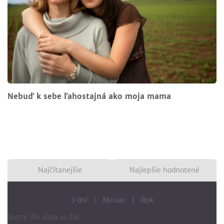
Nebuď k sebe ľahostajná ako moja mama
Najčítanejšie
Najlepšie hodnotené
7 dní
Mesiac
Rok
Sorry. No data so far.