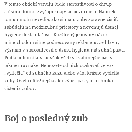
V tomto období venujú ľudia starostlivosti o chrup
a ústnu dutinu zvyčajne najviac pozornosti. Napriek
tomu mnohí nevedia, ako si majú zuby správne čistiť,
zabúdajú na medzizubné priestory a nevenujú ústnej
hygiene dostatok času. Rozšírený je mylný názor,
mimochodom silne podnecovaný reklamou, že hlavný
význam v starostlivosti o ústnu hygienu má zubná pasta.
Podľa odborníkov sú však všetky kvalitnejšie pasty
takmer rovnaké. Nemôžete od nich očakávať, že vás
„vyliečia“ od zubného kazu alebo vám krásne vybielia
zuby. Oveľa dôležitejšia ako výber pasty je technika
čistenia zubov.
Boj o posledný zub