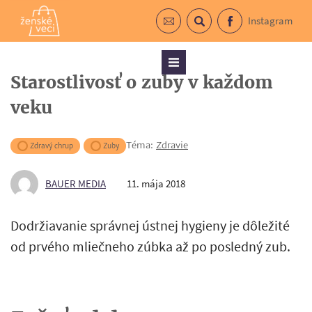
Instagram
Prihlásiť sa do newslettra
Vyhľadávanie
Facebook
Menu
Starostlivosť o zuby v každom
veku
Téma:
Zdravie
Zdravý chrup
Zuby
BAUER MEDIA
11. mája 2018
Dodržiavanie správnej ústnej hygieny je dôležité
od prvého mliečneho zúbka až po posledný zub.