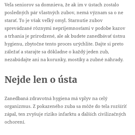
Veľa seniorov sa domnieva, že ak im v ústach zostalo
posledných pár vlastných zubov, nemá význam sa o ne
starať. To je však veľký omyl. Starnutie zubov
sprevádzané rôznymi nepríjemnosťami v podobe kazov
a trhania je prirodzené, ale ak budete zanedbávať ústnu
hygienu, zbytočne tento proces urýchlite. Dajte si preto
záležať a starajte sa dôkladne o každý jeden zub,
nezabúdajte ani na korunky, mostíky a zubné náhrady.
Nejde len o ústa
Zanedbaná zdravotná hygiena má vplyv na celý
organizmus. Z pokazeného zuba sa môže do tela rozšíriť
zápal, ten zvyšuje riziko infarktu a ďalších civilizačných
ochorení.