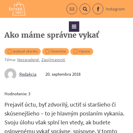
Instagram
Prihlásiť sa do newslettra
Vyhľadávanie
Facebook
Menu
Ako máme správne vykať
Jazykové okienko
Slovenčina
Vykanie
Téma:
Nezaradené
,
Zaujímavosti
Redakcia
20. septembra 2018
Hodnotenie: 3
Prejaviť úctu, byť zdvorilý, uctiť si staršieho či
skúsenejšieho – to je hlavným poslaním vykania.
Svoju úlohu však splní len vtedy, ak budete
oslovenému vykať správne, spisovne. V tomto