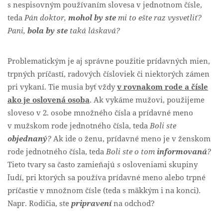
s nespisovným používaním slovesa v jednotnom čísle,
teda
Pán doktor,
mohol by ste
mi to ešte raz vysvetliť?
Pani,
bola by ste
taká láskavá?
Problematickým je aj správne použitie prídavných mien,
trpných príčastí, radových čísloviek či niektorých zámen
pri vykaní. Tie musia byť vždy
v rovnakom rode a čísle
ako je oslovená osoba
. Ak vykáme mužovi, použijeme
sloveso v 2. osobe množného čísla a prídavné meno
v mužskom rode jednotného čísla, teda
Boli ste
objednaný
?
Ak ide o ženu, prídavné meno je v ženskom
rode jednotného čísla, teda
Boli ste o tom
informovaná
?
Tieto tvary sa často zamieňajú
s
osloveniami skupiny
ľudí, pri ktorých sa používa prídavné meno alebo trpné
príčastie v množnom čísle (teda s mäkkým i na konci).
Napr. Rodičia, ste
pripravení
na odchod?