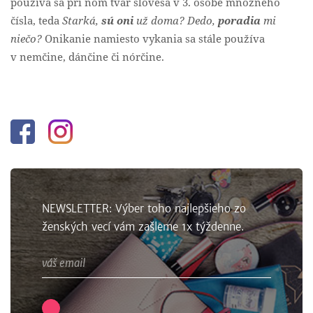
používa sa pri ňom tvar slovesa v 3. osobe množného
čísla, teda
Starká,
sú oni
už doma? Dedo,
poradia
mi
niečo?
Onikanie namiesto vykania sa stále používa
v nemčine, dánčine či nórčine.
Facebook
Instagram
NEWSLETTER: Výber toho najlepšieho zo
ženských vecí vám zašleme 1x týždenne.