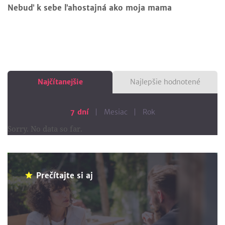
Nebuď k sebe ľahostajná ako moja mama
Najčítanejšie
Najlepšie hodnotené
7 dní
Mesiac
Rok
Sorry. No data so far.
Prečítajte si aj