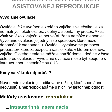
ASISTOVANEJ REPRODUKCIE
Vyvolanie ovulácie
Ovulácia, čiže uvoľnenie zrelého vajíčka z vaječníka, je za
normálnych okolností pravidelný a spontánny proces. Ak sa
však vajíčko z vaječníka neuvoľní, žena nemôže otehotnieť.
Vyvolanie ovulácie je jedným zo spôsobov, ktoré môžu
dopomôcť k otehotneniu. Ovuláciu vyvolávame pomocou
preparátov, ktoré zabezpečia rast folikulu, v ktorom dozrieva
vajíčko. O otehotnenie sa môžete snažiť doma, ideálne v čase
ešte pred ovuláciou. Vyvolanie ovulácie môže byť spojené s
intrauterinnou insemináciou (IUI).
Kedy sa zákrok odporúča?
Navodenie ovulácie je indikované u žien, ktoré spontánne
neovulujú a nepredpokladáme u nich iný faktor neplodnosti.
Metódy asistovanej
reprodukcie
Intrauterinná inseminácia