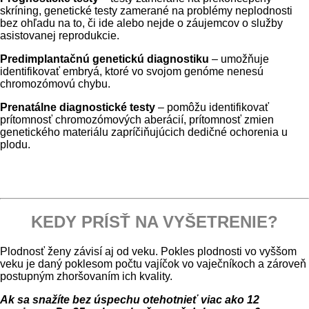
skríning, genetické testy zamerané na problémy neplodnosti
bez ohľadu na to, či ide alebo nejde o záujemcov o služby
asistovanej reprodukcie.
Predimplantačnú genetickú diagnostiku
– umožňuje
identifikovať embryá, ktoré vo svojom genóme nenesú
chromozómovú chybu.
Prenatálne diagnostické
testy
– pomôžu identifikovať
prítomnosť chromozómových aberácií, prítomnosť zmien
genetického materiálu zapríčiňujúcich dedičné ochorenia u
plodu.
KEDY PRÍSŤ NA VYŠETRENIE?
Plodnosť ženy závisí aj od veku. Pokles plodnosti vo vyššom
veku je daný poklesom počtu vajíčok vo vaječníkoch a zároveň
postupným zhoršovaním ich kvality.
Ak sa snažíte bez úspechu otehotnieť viac ako 12