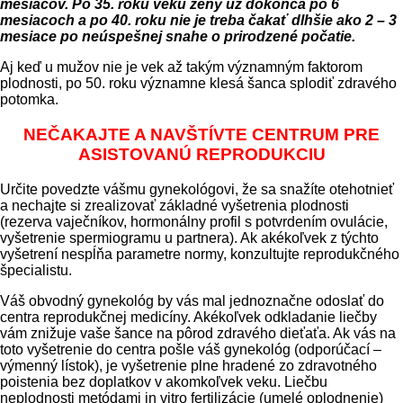
mesiacov. Po 35. roku veku ženy už dokonca po 6
mesiacoch a po 40. roku nie je treba čakať dlhšie ako 2 – 3
mesiace po neúspešnej snahe o prirodzené počatie.
Aj keď u mužov nie je vek až takým významným faktorom
plodnosti, po 50. roku významne klesá šanca splodiť zdravého
potomka.
NEČAKAJTE A NAVŠTÍVTE CENTRUM PRE
ASISTOVANÚ REPRODUKCIU
Určite povedzte vášmu gynekológovi, že sa snažíte otehotnieť
a nechajte si zrealizovať základné vyšetrenia plodnosti
(rezerva vaječníkov, hormonálny profil s potvrdením ovulácie,
vyšetrenie spermiogramu u partnera). Ak akékoľvek z týchto
vyšetrení nespĺňa parametre normy, konzultujte reprodukčného
špecialistu.
Váš obvodný gynekológ by vás mal jednoznačne odoslať do
centra reprodukčnej medicíny. Akékoľvek odkladanie liečby
vám znižuje vaše šance na pôrod zdravého dieťaťa. Ak vás na
toto vyšetrenie do centra pošle váš gynekológ (odporúčací –
výmenný lístok), je vyšetrenie plne hradené zo zdravotného
poistenia bez doplatkov v akomkoľvek veku. Liečbu
neplodnosti metódami in vitro fertilizácie (umelé oplodnenie)