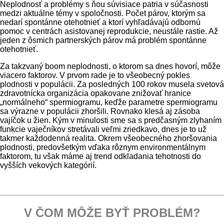
Neplodnosť a problémy s ňou súvisiace patria v súčasnosti
medzi aktuálne témy v spoločnosti. Počet párov, ktorým sa
nedarí spontánne otehotnieť a ktorí vyhľadávajú odbornú
pomoc v centrách asistovanej reprodukcie, neustále rastie. Až
jeden z ôsmich partnerských párov má problém spontánne
otehotnieť.
Za takzvaný boom neplodnosti, o ktorom sa dnes hovorí, môže
viacero faktorov. V prvom rade je to všeobecný pokles
plodnosti v populácii. Za posledných 100 rokov musela svetová
zdravotnícka organizácia opakovane znižovať hranice
„normálneho“ spermiogramu, keďže parametre spermiogramu
sa výrazne v populácii zhoršili. Rovnako klesá aj zásoba
vajíčok u žien. Kým v minulosti sme sa s predčasným zlyhaním
funkcie vaječníkov stretávali veľmi zriedkavo, dnes je to už
takmer každodenná realita. Okrem všeobecného zhoršovania
plodnosti, predovšetkým vďaka rôznym environmentálnym
faktorom, tu však máme aj trend odkladania tehotnosti do
vyšších vekových kategórií.
V ČOM MÔŽE BYŤ PROBLÉM?