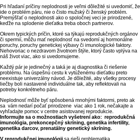
Pri hľadaní príčiny neplodnosti je veľmi dôležité si uvedomiť, že
ide o problém páru, nie o čisto mužský či ženský problém.
Premýšľať o neplodnosti ako o spoločnej veci je prirodzené,
keďže na splodenie dieťatka treba oboch partnerov.
Okrem typických príčin, ktoré sa týkajú reprodukčných orgánov
či spermií, môžu mať neplodnosť na svedomí aj hormonálne
poruchy, poruchy genetickej výbavy či imunologické faktory.
Nehovoriac o nezdravom životnom štýle, ktorý často vplýva na
náš život viac, ako si uvedomujeme.
Každý pár je jedinečný a taká je aj diagnostika či riešenie
problému. Na úspešnú cestu k vytúženému dieťatku preto
neexistuje univerzálny návod. Je dôležité, aby všetky procesy
liečby boli nastavené individuálne tak, aby reflektovali na
potreby konkrétneho páru.
Neplodnosť môže byť spôsobená mnohými faktormi, preto ak
sa vám nedarí počať prirodzene viac ako 1 rok, nečakajte a
vyhľadajte pomoc v centre asistovanej reprodukcie.
Informujte sa o možnostiach vyšetrení ako: reprodukčná
imunológia, prekoncepčný skríning, genetika infertility,
genetika darcov, prenatálny genetický skríning.
V
reprodukčnej imunológii
sa rieši problematika