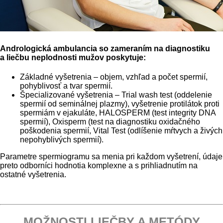
Andrologická ambulancia so zameraním na diagnostiku
a liečbu neplodnosti mužov poskytuje:
Základné vyšetrenia – objem, vzhľad a počet spermií,
pohyblivosť a tvar spermií.
Špecializované vyšetrenia – Trial wash test (oddelenie
spermií od seminálnej plazmy), vyšetrenie protilátok proti
spermiám v ejakuláte, HALOSPERM (test integrity DNA
spermií), Oxisperm (test na diagnostiku oxidačného
poškodenia spermií, Vital Test (odlíšenie mŕtvych a živých
nepohyblivých spermií).
Parametre spermiogramu sa menia pri každom vyšetrení, údaje
preto odborníci hodnotia komplexne a s prihliadnutím na
ostatné vyšetrenia.
MOŽNOSTI LIEČBY A METÓDY