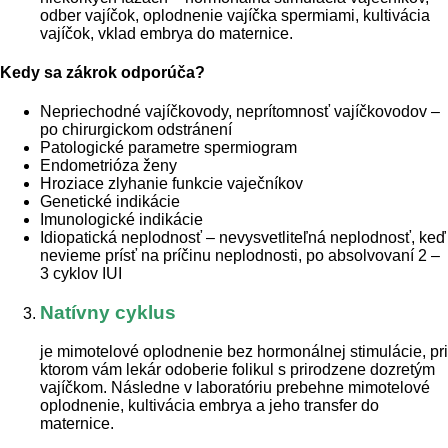
odber vajíčok, oplodnenie vajíčka spermiami, kultivácia
vajíčok, vklad embrya do maternice.
Kedy sa zákrok odporúča?
Nepriechodné vajíčkovody, neprítomnosť vajíčkovodov –
po chirurgickom odstránení
Patologické parametre spermiogram
Endometrióza ženy
Hroziace zlyhanie funkcie vaječníkov
Genetické indikácie
Imunologické indikácie
Idiopatická neplodnosť – nevysvetliteľná neplodnosť, keď
nevieme prísť na príčinu neplodnosti, po absolvovaní 2 –
3 cyklov IUI
Natívny cyklus
je mimotelové oplodnenie bez hormonálnej stimulácie, pri
ktorom vám lekár odoberie folikul s prirodzene dozretým
vajíčkom. Následne v laboratóriu prebehne mimotelové
oplodnenie, kultivácia embrya a jeho transfer do
maternice.