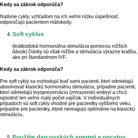
Kedy sa zákrok odporúča?
Natívne cykly, vzhľadom na ich veľmi nízku úspešnosť,
odporúčajú pacientom málokedy.
Soft cyklus
(krátkodobá hormonálna stimulácia pomocou nižších
dávok) Dávky sú však nižšie a stimulácia výrazne kratšia,
ako pri štandardnom IVF.
Kedy sa zákrok odporúča?
Pre soft cykly sa rozhodujú buď sami pacienti, ktorí odmietajú
absolvovať klasickú hormonálnu stimuláciu, prípadne pacienti,
ktorí odmietajú kryoprezerváciu (zmrazenie) embryí a chcú
oplodniť len veľmi malý počet vajíčok. V individuálnych
prípadoch sú soft cykly vhodné pre pacientky vyššieho veku,
prípadne pre pacientky, ktoré nereagujú optimálne na klasickú
stimuláciu.
Použitie darcovských spermií a oocytov