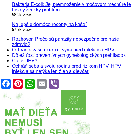
Baktéria E-coli: Jej premnoženie v močovom mechúre je
bežný ženský problém
58.2k views
Najlepšie domáce recepty na kašeľ
57.7k views
Rozhovor: Prečo sú parazity nebezpečné pre naše
zdravie?
Ochráňte vašu dcéru či syna pred infekciou HPV!
Dôležiťosť preventívnych gynekologických prehliadok
Čo je HPV?
Ochráň seba a svoju rodinu pred rizikom HPV. HPV
infekcia sa netýka len žien a dievčat.
Facebook
Pinterest
WhatsApp
Email
Viber