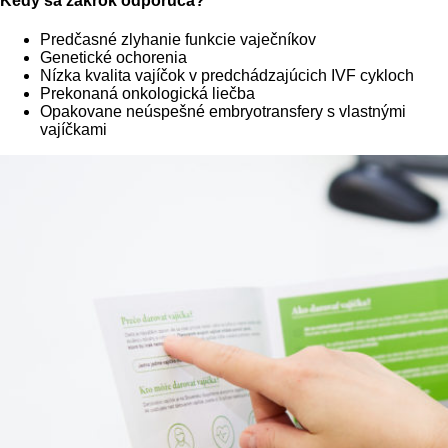
Kedy sa zákrok odporúča?
Predčasné zlyhanie funkcie vaječníkov
Genetické ochorenia
Nízka kvalita vajíčok v predchádzajúcich IVF cykloch
Prekonaná onkologická liečba
Opakovane neúspešné embryotransfery s vlastnými
vajíčkami