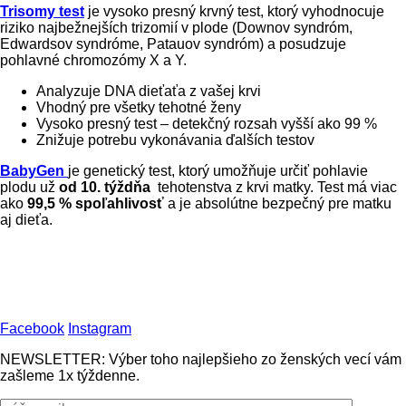
Trisomy test
je vysoko presný krvný test, ktorý vyhodnocuje
riziko najbežnejších trizomií v plode (Downov syndróm,
Edwardsov syndróme, Patauov syndróm) a posudzuje
pohlavné chromozómy X a Y.
Analyzuje DNA dieťaťa z vašej krvi
Vhodný pre všetky tehotné ženy
Vysoko presný test – detekčný rozsah vyšší ako 99 %
Znižuje potrebu vykonávania ďalších testov
BabyGen
je genetický test, ktorý umožňuje určiť pohlavie
plodu už
od 10. týždňa
tehotenstva z krvi matky. Test má viac
ako
99,5 % spoľahlivosť
a je absolútne bezpečný pre matku
aj dieťa.
Facebook
Instagram
NEWSLETTER: Výber toho najlepšieho zo ženských vecí vám
zašleme 1x týždenne.