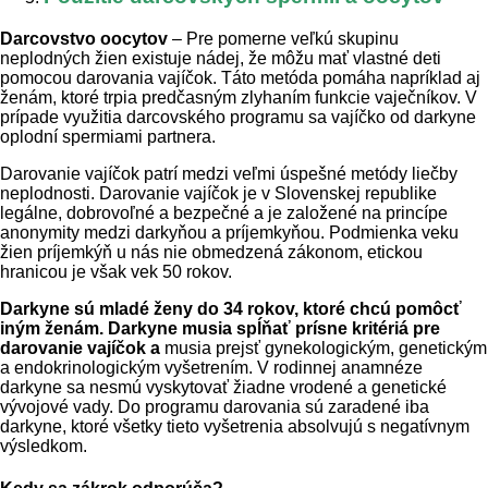
Darcovstvo oocytov
– Pre pomerne veľkú skupinu
neplodných žien existuje nádej, že môžu mať vlastné deti
pomocou darovania vajíčok. Táto metóda pomáha napríklad aj
ženám, ktoré trpia predčasným zlyhaním funkcie vaječníkov. V
prípade využitia darcovského programu sa vajíčko od darkyne
oplodní spermiami partnera.
Darovanie vajíčok patrí medzi veľmi úspešné metódy liečby
neplodnosti. Darovanie vajíčok je v Slovenskej republike
legálne, dobrovoľné a bezpečné a je založené na princípe
anonymity medzi darkyňou a príjemkyňou. Podmienka veku
žien príjemkýň u nás nie obmedzená zákonom, etickou
hranicou je však vek 50 rokov.
Darkyne sú mladé ženy do 34 rokov, ktoré chcú pomôcť
iným ženám. Darkyne musia spĺňať prísne kritériá pre
darovanie vajíčok a
musia prejsť gynekologickým, genetickým
a endokrinologickým vyšetrením. V rodinnej anamnéze
darkyne sa nesmú vyskytovať žiadne vrodené a genetické
vývojové vady. Do programu darovania sú zaradené iba
darkyne, ktoré všetky tieto vyšetrenia absolvujú s negatívnym
výsledkom.