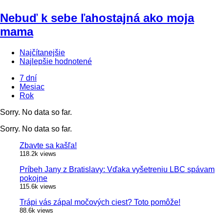
Nebuď k sebe ľahostajná ako moja
mama
Najčítanejšie
Najlepšie hodnotené
7 dní
Mesiac
Rok
Sorry. No data so far.
Sorry. No data so far.
Zbavte sa kašľa!
118.2k views
Príbeh Jany z Bratislavy: Vďaka vyšetreniu LBC spávam
pokojne
115.6k views
Trápi vás zápal močových ciest? Toto pomôže!
88.6k views