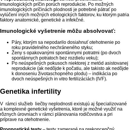
imunologických príčin porúch reprodukcie. Po možných
imunologických príčinách plodnosti je potrebné pátrať po
vylúčení iných možných etiologických faktorov, ku ktorým patria
faktory anatomické, genetické a infekčné.
Imunologické vyšetrenie môžu absolvovať:
Páry, ktorým sa nepodarilo dosiahnuť otehotnenie po
roku pravidelného nechráneného styku;
Ženy s opakovanými spontánnymi potratmi (po dvoch
spontánnych potratoch bez rozdielu veku);
Po neúspešných pokusoch niektorej z metód asistovanej
reprodukcie (ak nedôjde k počatiu, ale takisto ak nedôjde
k donoseniu životaschopného plodu) – indikácia po
dvoch neúspešných in vitro fertilizáciách (IVF).
Genetika infertility
V rámci služieb liečby neplodnosti existujú aj špecializované
a komplexné genetické vyšetrenia, ktoré je možné využiť na
rôznych úrovniach v rámci plánovania rodičovstva a pri
príprave na otehotnenie.
Prognostické testy
– testy zamerané na prekoncepčný