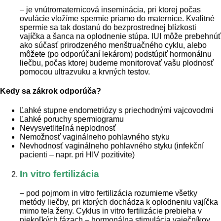
– je vnútromaternicová inseminácia, pri ktorej počas
ovulácie vložíme spermie priamo do maternice. Kvalitné
spermie sa tak dostanú do bezprostrednej blízkosti
vajíčka a šanca na oplodnenie stúpa. IUI môže prebehnúť
ako súčasť prirodzeného menštruačného cyklu, alebo
môžete (po odporúčaní lekárom) podstúpiť hormonálnu
liečbu, počas ktorej budeme monitorovať vašu plodnosť
pomocou ultrazvuku a krvných testov.
Kedy sa zákrok odporúča?
Ľahké stupne endometriózy s priechodnými vajcovodmi
Ľahké poruchy spermiogramu
Nevysvetliteľná neplodnosť
Nemožnosť vaginálneho pohlavného styku
Nevhodnosť vaginálneho pohlavného styku (infekční
pacienti – napr. pri HIV pozitivite)
In vitro fertilizácia
– pod pojmom in vitro fertilizácia rozumieme všetky
metódy liečby, pri ktorých dochádza k oplodneniu vajíčka
mimo tela ženy. Cyklus in vitro fertilizácie prebieha v
niekoľkých fázach – hormonálna stimulácia vaječníkov,