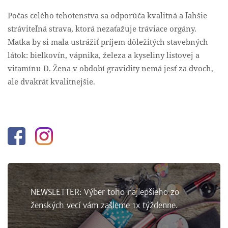
Počas celého tehotenstva sa odporúča kvalitná a ľahšie
stráviteľná strava, ktorá nezaťažuje tráviace orgány.
Matka by si mala ustrážiť príjem dôležitých stavebných
látok: bielkovín, vápnika, železa a kyseliny listovej a
vitamínu D. Žena v období gravidity nemá jesť za dvoch,
ale dvakrát kvalitnejšie.
Facebook
Instagram
NEWSLETTER: Výber toho najlepšieho zo
ženských vecí vám zašleme 1x týždenne.