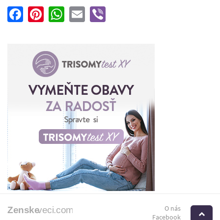
Facebook
Pinterest
WhatsApp
Email
Viber
O nás
H
Facebook