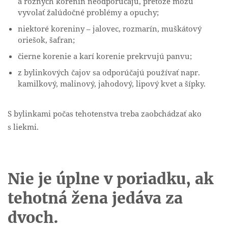
a rôznych korenín neodporúčajú, pretože môžu
vyvolať žalúdočné problémy a opuchy;
niektoré koreniny – jalovec, rozmarín, muškátový
oriešok, šafran;
čierne korenie a karí korenie prekrvujú panvu;
z bylinkových čajov sa odporúčajú používať napr.
kamilkový, malinový, jahodový, lipový kvet a šípky.
S bylinkami počas tehotenstva treba zaobchádzať ako
s liekmi.
Nie je úplne v poriadku, ak
tehotná žena jedáva za
dvoch.