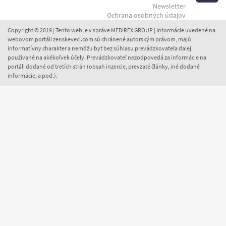
Newsletter
Ochrana osobných údajov
Copyright © 2019 | Tento web je v správe MEDIREX GROUP | Informácie uvedené na
webovom portáli zenskeveci.com sú chránené autorským právom, majú
informatívny charakter a nemôžu byť bez súhlasu prevádzkovateľa ďalej
používané na akékoľvek účely. Prevádzkovateľ nezodpovedá za informácie na
portáli dodané od tretích strán (obsah inzercie, prevzaté články, iné dodané
informácie, a pod.).