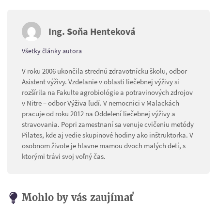
Ing. Soňa Henteková
Všetky články autora
V roku 2006 ukončila strednú zdravotnícku školu, odbor
Asistent výživy. Vzdelanie v oblasti liečebnej výživy si
rozšírila na Fakulte agrobiológie a potravinových zdrojov
v Nitre – odbor Výživa ľudí. V nemocnici v Malackách
pracuje od roku 2012 na Oddelení liečebnej výživy a
stravovania. Popri zamestnaní sa venuje cvičeniu metódy
Pilates, kde aj vedie skupinové hodiny ako inštruktorka. V
osobnom živote je hlavne mamou dvoch malých detí, s
ktorými trávi svoj voľný čas.
Mohlo by vás zaujímať