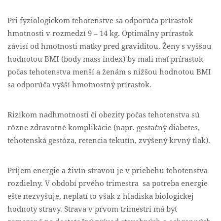
Pri fyziologickom tehotenstve sa odporúča prírastok
hmotnosti v rozmedzí 9 – 14 kg. Optimálny prírastok
závisí od hmotnosti matky pred graviditou. Ženy s vyššou
hodnotou BMI (body mass index) by mali mať prírastok
počas tehotenstva menší a ženám s nižšou hodnotou BMI
sa odporúča vyšší hmotnostný prírastok.
Rizikom nadhmotnosti či obezity počas tehotenstva sú
rôzne zdravotné komplikácie (napr. gestačný diabetes,
tehotenská gestóza, retencia tekutín, zvýšený krvný tlak).
Príjem energie a živín stravou je v priebehu tehotenstva
rozdielny. V období prvého trimestra sa potreba energie
ešte nezvyšuje, neplatí to však z hľadiska biologickej
hodnoty stravy. Strava v prvom trimestri má byť