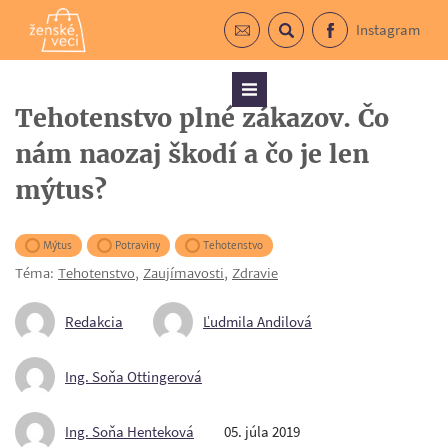
Instagram
Prihlásiť sa do newslettra
Vyhľadávanie
Facebook
Menu
Tehotenstvo plné zákazov. Čo
nám naozaj škodí a čo je len
mýtus?
Mýtus
Potraviny
Tehotenstvo
Téma:
Tehotenstvo
,
Zaujímavosti
,
Zdravie
Redakcia
Ľudmila Andilová
Ing. Soňa Ottingerová
Ing. Soňa Henteková
05. júla 2019