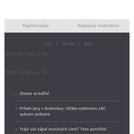
Najčítanejšie
Najlepšie hodnotené
7 dní
Mesiac
Rok
Sorry. No data so far.
Sorry. No data so far.
Zbavte sa kašľa!
Príbeh Jany z Bratislavy: Vďaka vyšetreniu LBC
spávam pokojne
Trápi vás zápal močových ciest? Toto pomôže!