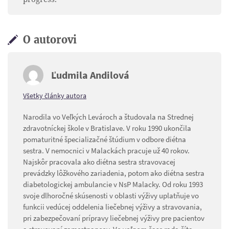
O autorovi
Ľudmila Andilová
Všetky články autora
Narodila vo Veľkých Levároch a študovala na Strednej
zdravotníckej škole v Bratislave. V roku 1990 ukončila
pomaturitné špecializačné štúdium v odbore diétna
sestra. V nemocnici v Malackách pracuje už 40 rokov.
Najskôr pracovala ako diétna sestra stravovacej
prevádzky lôžkového zariadenia, potom ako diétna sestra
diabetologickej ambulancie v NsP Malacky. Od roku 1993
svoje dlhoročné skúsenosti v oblasti výživy uplatňuje vo
funkcii vedúcej oddelenia liečebnej výživy a stravovania,
pri zabezpečovaní prípravy liečebnej výživy pre pacientov