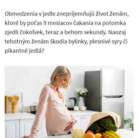
Obmedzenia v jedle znepríjemňujú život ženám,
ktoré by počas 9 mesiacov čakania na potomka
zjedli čokoľvek, teraz a behom sekundy. Naozaj
tehotným ženám škodia bylinky, plesnivé syry či
pikantné jedlá?