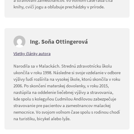
a stravovaní zamestnancov. Vo voľnom čase rada číta
knihy, cvičí jogu a obľubuje prechádzky v prírode.
Ing. Soňa Ottingerová
Všetky články autora
Narodila sa v Malackách. Strednú zdravotnícku školu
ukončila v roku 1998. Následne si svoje vzdelanie v odbore
výživy ľudí rozšírila na vysokej škole, ktorú skončila v roku
2006. Po skončení materskej dovolenky, v roku 2015,
nastúpila na oddelenie liečebnej výživy a stravovania,
kde spolu s kolegyňou Ľudmilou Andilovou zabezpečuje
stravovanie pre pacientov a zamestnancov malackej
nemocnice. Vo svojom voľnom čase spolu s rodinou chodí
na turistiku, bicykel alebo lyže.