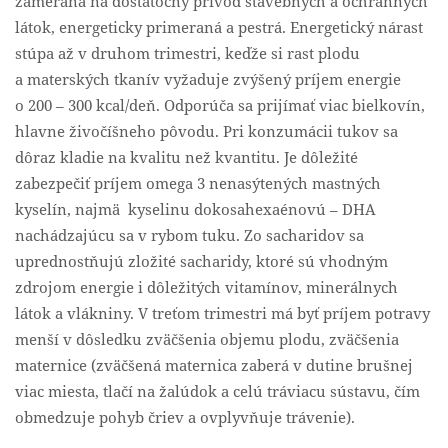
zameraná na dostatočný prívod stavebných a ochranných
látok, energeticky primeraná a pestrá. Energetický nárast
stúpa až v druhom trimestri, keďže si rast plodu
a materských tkanív vyžaduje zvýšený príjem energie
o 200 – 300 kcal/deň. Odporúča sa prijímať viac bielkovín,
hlavne živočíšneho pôvodu. Pri konzumácii tukov sa
dôraz kladie na kvalitu než kvantitu. Je dôležité
zabezpečiť príjem omega 3 nenasýtených mastných
kyselín, najmä kyselinu dokosahexaénovú – DHA
nachádzajúcu sa v rybom tuku. Zo sacharidov sa
uprednostňujú zložité sacharidy, ktoré sú vhodným
zdrojom energie i dôležitých vitamínov, minerálnych
látok a vlákniny. V treťom trimestri má byť príjem potravy
menší v dôsledku zväčšenia objemu plodu, zväčšenia
maternice (zväčšená maternica zaberá v dutine brušnej
viac miesta, tlačí na žalúdok a celú tráviacu sústavu, čím
obmedzuje pohyb čriev a ovplyvňuje trávenie).