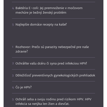
Baktéria E-coli: Jej premnoženie v močovom
mechúre je bežný ženský problém
Najlepšie domáce recepty na kašeľ
Rozhovor: Prečo sú parazity nebezpečné pre naše
zdravie?
Ochráňte vašu dcéru či syna pred infekciou HPV!
Dôležiťosť preventívnych gynekologických prehliadok
Čo je HPV?
Ochráň seba a svoju rodinu pred rizikom HPV. HPV
infekcia sa netýka len žien a dievčat.