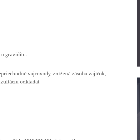
o graviditu.
riechodné vajcovody, znížená zásoba vajíčok,
zultáciu odkladať.