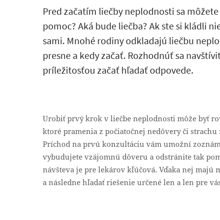
Pred začatím liečby neplodnosti sa môžete 
pomoc? Aká bude liečba? Ak ste si kládli ni
sami. Mnohé rodiny odkladajú liečbu neplodn
presne a kedy začať. Rozhodnúť sa navštív
príležitosťou začať hľadať odpovede.
Urobiť prvý krok v liečbe neplodnosti môže byť ro
ktoré pramenia z počiatočnej nedôvery či strachu
Príchod na prvú konzultáciu vám umožní zoznámiť
vybudujete vzájomnú dôveru a odstránite tak pom
návšteva je pre lekárov kľúčová. Vďaka nej majú
a následne hľadať riešenie určené len a len pre vás