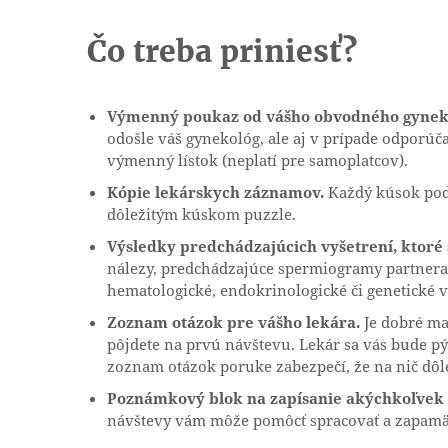
Čo treba priniesť?
Výmenný poukaz od vášho obvodného gyneko
odošle váš gynekológ, ale aj v prípade odporú
výmenný lístok (neplatí pre samoplatcov).
Kópie lekárskych záznamov.
Každý kúsok podk
dôležitým kúskom puzzle.
Výsledky predchádzajúcich vyšetrení, ktoré 
nálezy, predchádzajúce spermiogramy partnera,
hematologické, endokrinologické či genetické v
Zoznam otázok pre vášho lekára.
Je dobré ma
pôjdete na prvú návštevu. Lekár sa vás bude pýtať
zoznam otázok poruke zabezpečí, že na nič dôl
Poznámkový blok na zapísanie akýchkoľvek 
návštevy vám môže pomôcť spracovať a zapamätať