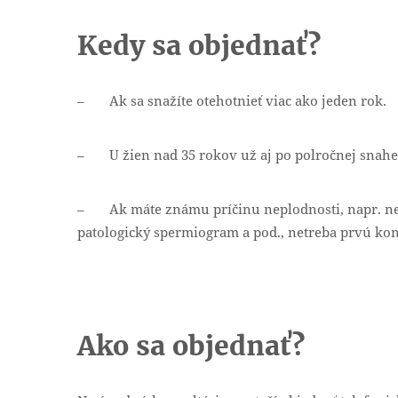
Kedy sa objednať?
– Ak sa snažíte otehotnieť viac ako jeden rok.
– U žien nad 35 rokov už aj po polročnej snahe 
– Ak máte známu príčinu neplodnosti, napr. nep
patologický spermiogram a pod., netreba prvú kon
Ako sa objednať?