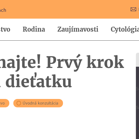
ach
tvo
Rodina
Zaujímavosti
Cytológi
najte! Prvý krok
 dieťatku
S
tvo
Úvodná konzultácia
S