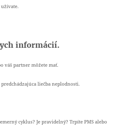
užívate.
ych informácií.
 váš partner môžete mať.
redchádzajúca liečba neplodnosti.
merný cyklus? Je pravidelný? Trpíte PMS alebo