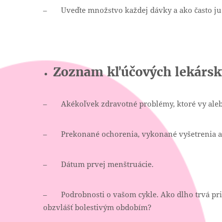
– Uveďte množstvo každej dávky a ako často ju 
Zoznam kľúčových lekársk
– Akékoľvek zdravotné problémy, ktoré vy alebo
– Prekonané ochorenia, vykonané vyšetrenia a p
– Dátum prvej menštruácie.
– Podrobnosti o vašom cykle. Ako dlho trvá prie
obzvlášť bolestivým obdobím?