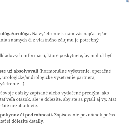
lóga/urológa.
Na vyšetrenie k nám vás najčastejšie
čania známych či z vlastného záujmu je potrebný
ladových informácií, ktoré poskytnete, by mohol byť
ste už absolvovali
(hormonálne vyšetrenie, operačné
 urologické/andrologické vyšetrenie partnera,
yšetrenie…).
ť svoje otázky zapísané alebo vytlačené predtým, ako
 veľa otázok, ale je dôležité, aby ste sa pýtali aj vy. Mať
ežité nezabudnete.
pokynov či podrobností.
Zapisovanie poznámok počas
 si dôležité detaily.