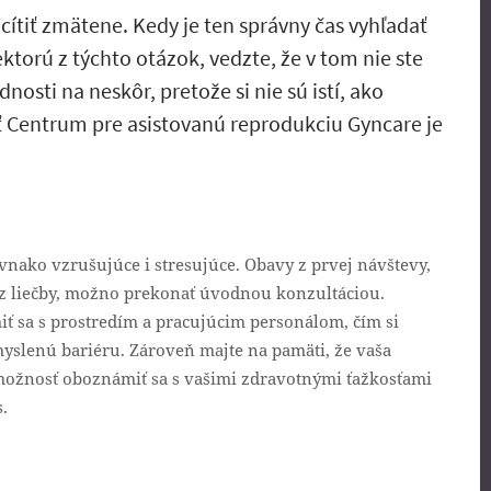
cítiť zmätene. Kedy je ten správny čas vyhľadať
ektorú z týchto otázok, vedzte, že v tom nie ste
osti na neskôr, pretože si nie sú istí, ako
iť Centrum pre asistovanú reprodukciu Gyncare je
vnako vzrušujúce i stresujúce. Obavy z prvej návštevy,
 z liečby, možno prekonať úvodnou konzultáciou.
 sa s prostredím a pracujúcim personálom, čím si
yslenú bariéru. Zároveň majte na pamäti, že vaša
 možnosť oboznámiť sa s vašimi zdravotnými ťažkosťami
.