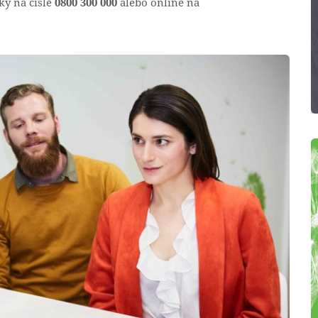
ky na čísle
0800 300 000
alebo online na