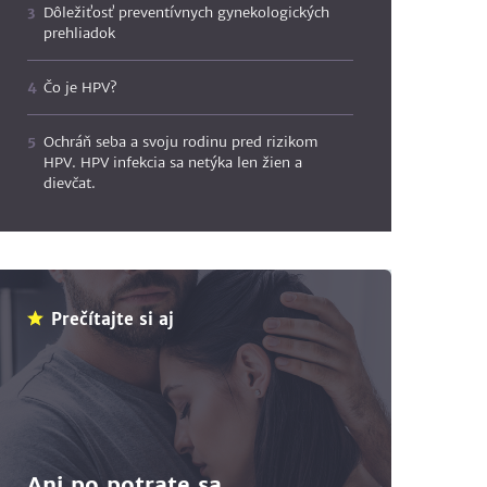
Dôležiťosť preventívnych gynekologických
prehliadok
Čo je HPV?
Ochráň seba a svoju rodinu pred rizikom
HPV. HPV infekcia sa netýka len žien a
dievčat.
Prečítajte si aj
Ani po potrate sa