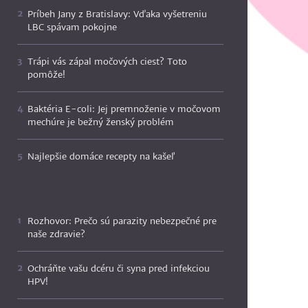
Príbeh Jany z Bratislavy: Vďaka vyšetreniu
LBC spávam pokojne
Trápi vás zápal močových ciest? Toto
pomôže!
Baktéria E-coli: Jej premnoženie v močovom
mechúre je bežný ženský problém
Najlepšie domáce recepty na kašeľ
Rozhovor: Prečo sú parazity nebezpečné pre
naše zdravie?
Ochráňte vašu dcéru či syna pred infekciou
HPV!