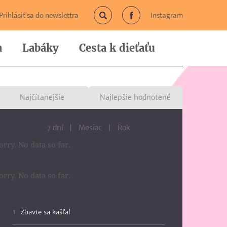
Prihlásiť sa do newslettra
Instagram
Vyhľadávanie
Facebook
a
Labáky
Cesta k dieťaťu
Najčítanejšie
Najlepšie hodnotené
7 dní
Mesiac
Rok
orry. No data so far.
orry. No data so far.
Zbavte sa kašľa!