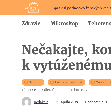
Sprav si poriadok v ženských veci
Zdravie
Mikroskop
Tehotens
Nečakajte, ko
k vytúženému
Gyncare
Liečba neplodnosti
Tehotens
Téma:
Cesta k dieťaťu
,
Rodina
,
Tehotenstvo
Redakcia
30. apríla 2019
Hodnotenie: 4