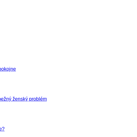
pokojne
 bežný ženský problém
e?