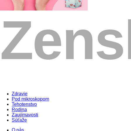
Zdravie
Pod mikroskopom
Tehotenstvo
Rodina
Zaujímavosti
Súťaže
O nás