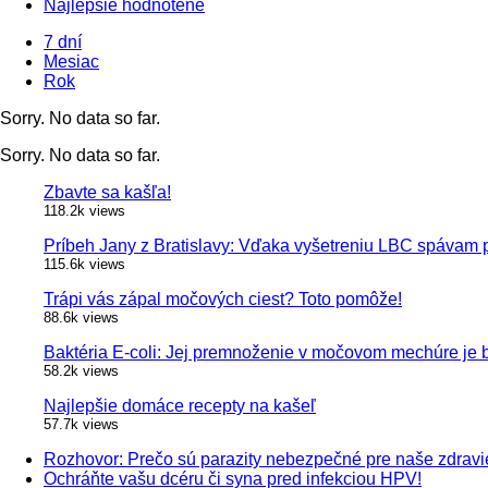
Najlepšie hodnotené
7 dní
Mesiac
Rok
Sorry. No data so far.
Sorry. No data so far.
Zbavte sa kašľa!
118.2k views
Príbeh Jany z Bratislavy: Vďaka vyšetreniu LBC spávam 
115.6k views
Trápi vás zápal močových ciest? Toto pomôže!
88.6k views
Baktéria E-coli: Jej premnoženie v močovom mechúre je
58.2k views
Najlepšie domáce recepty na kašeľ
57.7k views
Rozhovor: Prečo sú parazity nebezpečné pre naše zdravi
Ochráňte vašu dcéru či syna pred infekciou HPV!