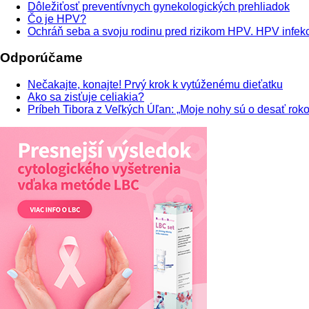
Dôležiťosť preventívnych gynekologických prehliadok
Čo je HPV?
Ochráň seba a svoju rodinu pred rizikom HPV. HPV infekci
Odporúčame
Nečakajte, konajte! Prvý krok k vytúženému dieťatku
Ako sa zisťuje celiakia?
Príbeh Tibora z Veľkých Úľan: „Moje nohy sú o desať roko