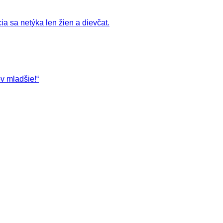
a sa netýka len žien a dievčat.
v mladšie!“