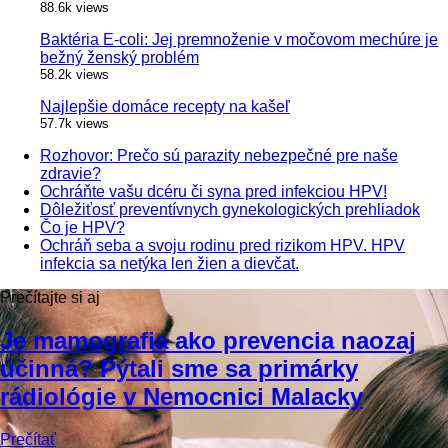
88.6k views
Baktéria E-coli: Jej premnoženie v močovom mechúre je
bežný ženský problém
58.2k views
Najlepšie domáce recepty na kašeľ
57.7k views
Rozhovor: Prečo sú parazity nebezpečné pre naše
zdravie?
Ochráňte vašu dcéru či syna pred infekciou HPV!
Dôležiťosť preventívnych gynekologických prehliadok
Čo je HPV?
Ochráň seba a svoju rodinu pred rizikom HPV. HPV
infekcia sa netýka len žien a dievčat.
Prečítajte si aj
Je mamografia ako prevencia naozaj
účinná? Pýtali sme sa primárky
rádiológie v Nemocnici Malacky
Prečítať