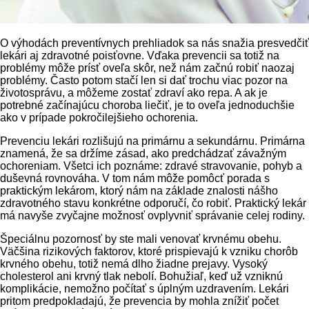
O výhodách preventívnych prehliadok sa nás snažia presvedčiť
lekári aj zdravotné poisťovne. Vďaka prevencii sa totiž na
problémy môže prísť oveľa skôr, než nám začnú robiť naozaj
problémy. Často potom stačí len si dať trochu viac pozor na
životosprávu, a môžeme zostať zdraví ako repa. A ak je
potrebné začínajúcu choroba liečiť, je to oveľa jednoduchšie
ako v prípade pokročilejšieho ochorenia.
Prevenciu lekári rozlišujú na primárnu a sekundárnu. Primárna
znamená, že sa držíme zásad, ako predchádzať závažným
ochoreniam. Všetci ich poznáme: zdravé stravovanie, pohyb a
duševná rovnováha. V tom nám môže pomôcť porada s
praktickým lekárom, ktorý nám na základe znalosti nášho
zdravotného stavu konkrétne odporučí, čo robiť. Praktický lekár
má navyše zvyčajne možnosť ovplyvniť správanie celej rodiny.
Špeciálnu pozornosť by ste mali venovať krvnému obehu.
Väčšina rizikových faktorov, ktoré prispievajú k vzniku chorôb
krvného obehu, totiž nemá dlho žiadne prejavy. Vysoký
cholesterol ani krvný tlak nebolí. Bohužiaľ, keď už vzniknú
komplikácie, nemožno počítať s úplným uzdravením. Lekári
pritom predpokladajú, že prevencia by mohla znížiť počet