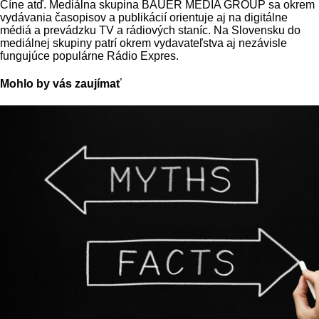
Číne atď. Mediálna skupina BAUER MEDIA GROUP sa okrem
vydávania časopisov a publikácií orientuje aj na digitálne
médiá a prevádzku TV a rádiových staníc. Na Slovensku do
mediálnej skupiny patrí okrem vydavateľstva aj nezávisle
fungujúce populárne Rádio Expres.
Mohlo by vás zaujímať