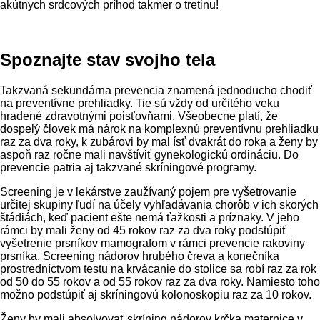
akútnych srdcových príhod takmer o tretinu!
Spoznajte stav svojho tela
Takzvaná sekundárna prevencia znamená jednoducho chodiť
na preventívne prehliadky. Tie sú vždy od určitého veku
hradené zdravotnými poisťovňami. Všeobecne platí, že
dospelý človek má nárok na komplexnú preventívnu prehliadku
raz za dva roky, k zubárovi by mal ísť dvakrát do roka a ženy by
aspoň raz ročne mali navštíviť gynekologickú ordináciu. Do
prevencie patria aj takzvané skríningové programy.
Screening je v lekárstve zaužívaný pojem pre vyšetrovanie
určitej skupiny ľudí na účely vyhľadávania chorôb v ich skorých
štádiách, keď pacient ešte nemá ťažkosti a príznaky. V jeho
rámci by mali ženy od 45 rokov raz za dva roky podstúpiť
vyšetrenie prsníkov mamografom v rámci prevencie rakoviny
prsníka. Screening nádorov hrubého čreva a konečníka
prostredníctvom testu na krvácanie do stolice sa robí raz za rok
od 50 do 55 rokov a od 55 rokov raz za dva roky. Namiesto toho
možno podstúpiť aj skríningovú kolonoskopiu raz za 10 rokov.
Ženy by mali absolvovať skríning nádorov krčka maternice v