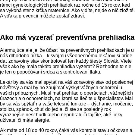
rámci gynekologických prehliadok raz ročne od 15 rokov, keď
sa vykoná ster z krčka maternice. Ako vidíte, nejde o nič zložité.
A vďaka prevencii môžete zostať zdraví.
Ako má vyzerať preventívna prehliadka
Alarmujúce ale je, že účasť na preventívnych prehliadkach je u
nás dlhodobo nízka – k svojmu všeobecnému lekárovi si príde
dať zdravotný stav skontrolovať len každý šiesty Slovák. Viete
však ako by mala takáto prehliadka vyzerať? Rozhodne to nie
je len o popočúvaní srdca a skontrolovaní tlaku.
Lekár by sa vás mal spýtať na váš zdravotný stav od poslednej
návštevy a mal by ho zaujímať výskyt vážnych ochorení u
vašich príbuzných. Musí mať prehľad o operáciách, vážnejších
úrazoch a o ochoreniach, na ktoré sa liečite u špecialistov. Mal
by sa vás spýtať na vaše telesné funkcie – dýchanie, močenie,
stolicu, spánok, chuť do jedla, či ste za posledný rok
výraznejšie neschudli alebo nepribrali, či fajčíte, aké lieky
užívate, či máte alergie.
Ak máte od 18 do 40 rokov, čaká vás kontrola stavu očkovania.