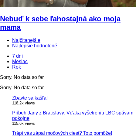
Nebuď k sebe ľahostajná ako moja
mama
Najčítanejšie
Najlepšie hodnotené
7 dní
Mesiac
Rok
Sorry. No data so far.
Sorry. No data so far.
Zbavte sa kašľa!
118.2k views
Príbeh Jany z Bratislavy: Vďaka vyšetreniu LBC spávam
pokojne
115.6k views
Trápi vás zápal močových ciest? Toto pomôže!