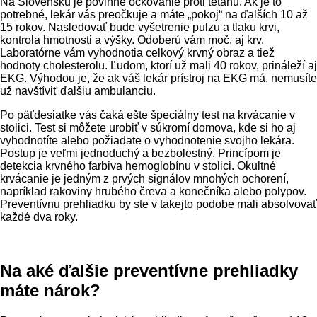
Na Slovensku je povinné očkovanie proti tetanu. Ak je to
potrebné, lekár vás preočkuje a máte „pokoj“ na ďalších 10 až
15 rokov. Nasledovať bude vyšetrenie pulzu a tlaku krvi,
kontrola hmotnosti a výšky. Odoberú vám moč, aj krv.
Laboratórne vám vyhodnotia celkový krvný obraz a tiež
hodnoty cholesterolu. Ľudom, ktorí už mali 40 rokov, prináleží aj
EKG. Výhodou je, že ak váš lekár prístroj na EKG má, nemusíte
už navštíviť ďalšiu ambulanciu.
Po päťdesiatke vás čaká ešte špeciálny test na krvácanie v
stolici. Test si môžete urobiť v súkromí domova, kde si ho aj
vyhodnotíte alebo požiadate o vyhodnotenie svojho lekára.
Postup je veľmi jednoduchý a bezbolestný. Princípom je
detekcia krvného farbiva hemoglobínu v stolici. Okultné
krvácanie je jedným z prvých signálov mnohých ochorení,
napríklad rakoviny hrubého čreva a konečníka alebo polypov.
Preventívnu prehliadku by ste v takejto podobe mali absolvovať
každé dva roky.
Na aké ďalšie preventívne prehliadky
máte nárok?